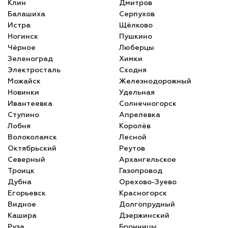
Клин
Дмитров
Балашиха
Серпухов
Истра
Щёлково
Ногинск
Пушкино
Чёрное
Люберцы
Зеленоград
Химки
Электросталь
Сходня
Можайск
Железнодорожный
Новинки
Удельная
Ивантеевка
Солнечногорск
Ступино
Апрелевка
Лобня
Королёв
Волоколамск
Лесной
Октябрьский
Реутов
Северный
Архангельское
Троицк
Газопровод
Дубна
Орехово-Зуево
Егорьевск
Красногорск
Видное
Долгопрудный
Кашира
Дзержинский
Руза
Бронницы