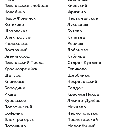
Павловская слобода
Киевский
Нахабино
Фрязино
Наро-Фоминск
Первомайское
Хотьково
Луховицы
Шаховская
Бутово
Электроугли
Купавна
Малаховка
Речицы
Восточный
Лобаново
Звенигород
Кубинка
Павловский Посад
Старая Купавна
Красноармейск
Тупиково
Шатура
Щербинка
Климовск
Некрасовский
Бородино
Талдом
Икша
Красная Пахра
Куровское
Ликино-Дулёво
Лопатинский
Михнево
Софрино
Черноголовка
Электрогорск
Пролетарский
Лотошино
Молодёжный