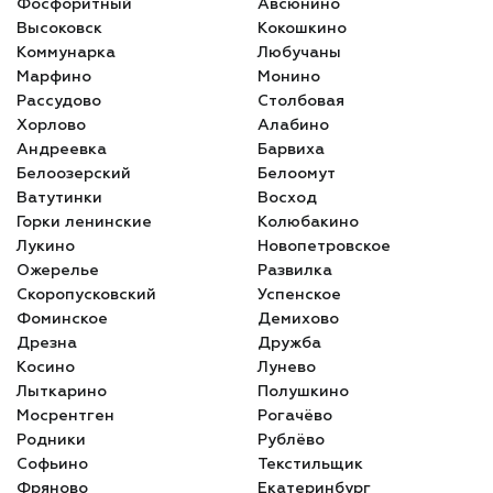
Фосфоритный
Авсюнино
Высоковск
Кокошкино
Коммунарка
Любучаны
Марфино
Монино
Рассудово
Столбовая
Хорлово
Алабино
Андреевка
Барвиха
Белоозерский
Белоомут
Ватутинки
Восход
Горки ленинские
Колюбакино
Лукино
Новопетровское
Ожерелье
Развилка
Скоропусковский
Успенское
Фоминское
Демихово
Дрезна
Дружба
Косино
Лунево
Лыткарино
Полушкино
Мосрентген
Рогачёво
Родники
Рублёво
Софьино
Текстильщик
Фряново
Екатеринбург