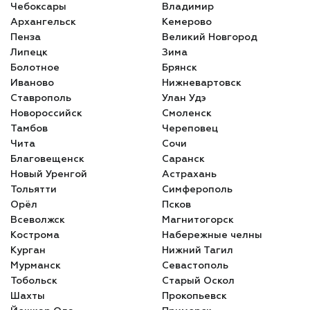
Чебоксары
Владимир
Архангельск
Кемерово
Пенза
Великий Новгород
Липецк
Зима
Болотное
Брянск
Иваново
Нижневартовск
Ставрополь
Улан Удэ
Новороссийск
Смоленск
Тамбов
Череповец
Чита
Сочи
Благовещенск
Саранск
Новый Уренгой
Астрахань
Тольятти
Симферополь
Орёл
Псков
Всеволжск
Магнитогорск
Кострома
Набережные челны
Курган
Нижний Тагил
Мурманск
Севастополь
Тобольск
Старый Оскол
Шахты
Прокопьевск