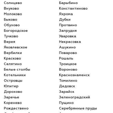
Солнцево
Барыбино
Внуково
Константиново
Молоково
Яхрома
Быково
Дубки
Обухово
Протвино
Богородское
Запрудня
Тучково
Уваровка
Верея
Некрасовка
Яковлевское
Ашукино
Вербилки
Поварово
Красково
Рошаль
Селятино
Троицкое
Белые столбы
Вороново
Котельники
Краснознаменск
Островцы
Томилино
Юпитер
Дедовск
Дорохово
Зарайск
Заречье
Зеленоградский
Коренево
Пущино
Рождествено
Серебрянные пруды