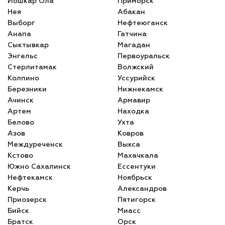
Йошкар Ола
Приморск
Нея
Абакан
Выборг
Нефтеюганск
Анапа
Гатчина
Сыктывкар
Магадан
Энгельс
Первоуральск
Стерлитамак
Волжский
Колпино
Уссурийск
Березники
Нижнекамск
Ачинск
Армавир
Артем
Находка
Белово
Ухта
Азов
Ковров
Междуреченск
Выкса
Кстово
Махачкала
Южно Сахалинск
Ессентуки
Нефтекамск
Ноябрьск
Керчь
Александров
Приозерск
Пятигорск
Бийск
Миасс
Братск
Орск